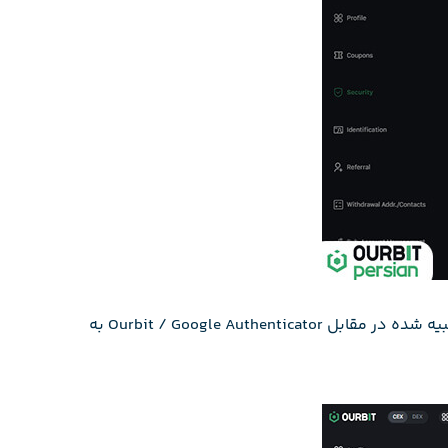
اگر این پنل برایتان به هر دلیل فعال نشده است، جای نگرانی نیست! می‌توانید در همان صفحه Security، روی دکمه Set Up تعبیه شده در مقابل Ourbit / Google Authenticator به